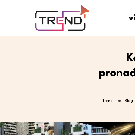
v
K
pronađ
Trend
Blog