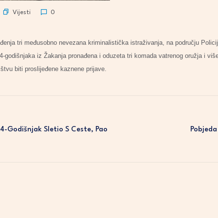
Vijesti
0
enja tri međusobno nevezana kriminalistička istraživanja, na području Policijs
4-godišnjaka iz Žakanja pronađena i oduzeta tri komada vatrenog oružja i više
tvu biti proslijeđene kaznene prijave.
4-Godišnjak Sletio S Ceste, Pao
Pobjeda