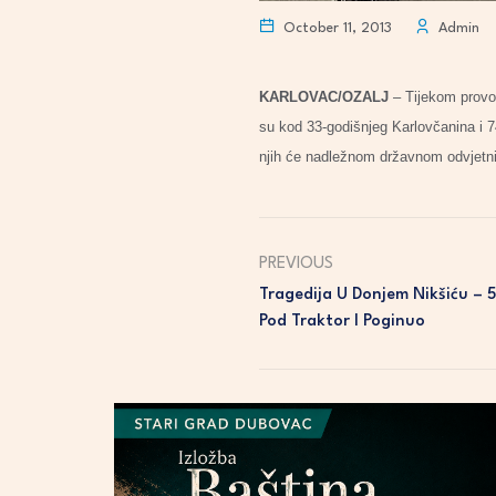
October 11, 2013
Admin
KARLOVAC/OZALJ
– Tijekom provođ
su kod 33-godišnjeg Karlovčanina i 7
njih će nadležnom državnom odvjetniš
PREVIOUS
Tragedija U Donjem Nikšiću – 5
Pod Traktor I Poginuo