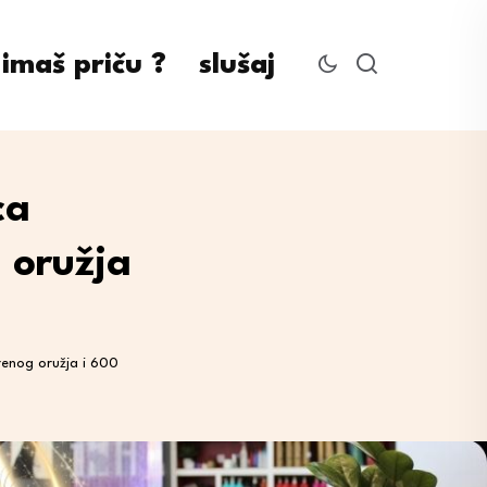
imaš priču ?
slušaj
ca
 oružja
renog oružja i 600