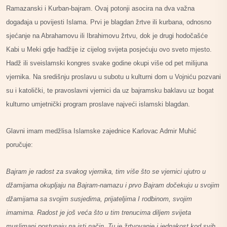
Ramazanski i Kurban-bajram. Ovaj potonji asocira na dva važna
događaja u povijesti Islama. Prvi je blagdan žrtve ili kurbana, odnosno
sjećanje na Abrahamovu ili Ibrahimovu žrtvu, dok je drugi hodočašće
Kabi u Meki gdje hadžije iz cijelog svijeta posjećuju ovo sveto mjesto.
Hadž ili sveislamski kongres svake godine okupi više od pet milijuna
vjernika. Na središnju proslavu u subotu u kulturni dom u Vojniću pozvani
su i katolički, te pravoslavni vjernici da uz bajramsku baklavu uz bogat
kulturno umjetnički program proslave najveći islamski blagdan.
Glavni imam medžlisa Islamske zajednice Karlovac Admir Muhić
poručuje:
Bajram je radost za svakog vjernika, tim više što se vjernici ujutro u
džamijama okupljaju na Bajram-namazu i prvo Bajram dočekuju u svojim
džamijama sa svojim susjedima, prijateljima I rodbinom, svojim
imamima. Radost je još veća što u tim trenucima diljem svijeta
muslimani postupaju na isti način. Tu je žrtvovanje i jednakost kod svih