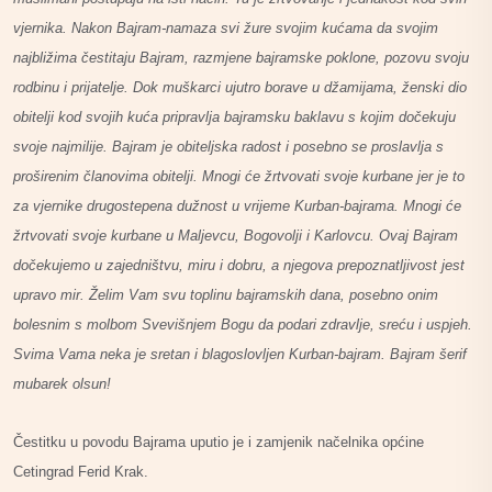
vjernika. Nakon Bajram-namaza svi žure svojim kućama da svojim
najbližima čestitaju Bajram, razmjene bajramske poklone, pozovu svoju
rodbinu i prijatelje. Dok muškarci ujutro borave u džamijama, ženski dio
obitelji kod svojih kuća pripravlja bajramsku baklavu s kojim dočekuju
svoje najmilije. Bajram je obiteljska radost i posebno se proslavlja s
proširenim članovima obitelji. Mnogi će žrtvovati svoje kurbane jer je to
za vjernike drugostepena dužnost u vrijeme Kurban-bajrama. Mnogi će
žrtvovati svoje kurbane u Maljevcu, Bogovolji i Karlovcu. Ovaj Bajram
dočekujemo u zajedništvu, miru i dobru, a njegova prepoznatljivost jest
upravo mir. Želim Vam svu toplinu bajramskih dana, posebno onim
bolesnim s molbom Svevišnjem Bogu da podari zdravlje, sreću i uspjeh.
Svima Vama neka je sretan i blagoslovljen Kurban-bajram. Bajram šerif
mubarek olsun!
Čestitku u povodu Bajrama uputio je i zamjenik načelnika općine
Cetingrad Ferid Krak.