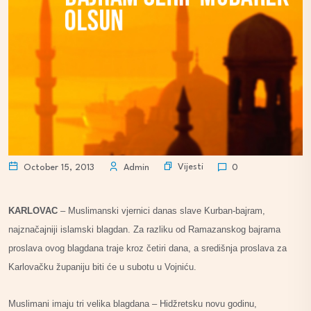
Vijesti
October 15, 2013
Admin
0
KARLOVAC
– Muslimanski vjernici danas slave Kurban-bajram,
najznačajniji islamski blagdan. Za razliku od Ramazanskog bajrama
proslava ovog blagdana traje kroz četiri dana, a središnja proslava za
Karlovačku županiju biti će u subotu u Vojniću.
Muslimani imaju tri velika blagdana – Hidžretsku novu godinu,