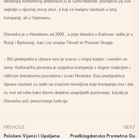
današnjoj konferenciji predstavio ju je Gerschbacher, poželjevši joj sve
najbolje u njezinoj novoj ulozi, a koji će karijeru nastaviti u istoj
kompaniji, ali u Vijetnamu.
Slaveska je u Heinekenu od 2006., a prije dolaska u Karlovac radila je u
Rusiji i Bjelorusiji, kao i za vinariju Tikveš te Pivovari Skopje.
– Biti predsjednica Uprave novi je izazov u mojoj karijeri i veselim se
tome. Karlovačka pivovara je uspješna kompanija s dugom tradicijom i
odličnim brendovima poznatima i izvan Hrvatske. Kao predsjednica
Uprave nastavit ću raditi na snažnim temeljima koje kompanija ima i dat
ću sve od sebe kako bismo dodatno unaprijedili poslovanje, kazala je
Slaveska uoči preuzimanja funkcije.
PREVIOUS
NEXT
Položeni Vijenci I Upaljene
Predblagdanska Prometna Gu