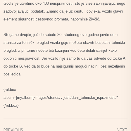
Godišnje utvrdimo oko 400 neispravnosti, što je više zabrinjavajuć nego
zadovoljavajući podatak. Znamo da je uz cestu i čovjeka, vozilo glavni
element sigurnosti cestovnog prometa, napominje Živčić.
Stoga ne dvojite, još do subote 30. studenog ove godine javite se u
stanice za tehnički pregled vozila gdje možete obaviti besplatni tehnički
pregled, a pri tome nećete biti kažnjeni već ćete dobiti savijet kako
otkloniti neispravnost. Jer vozilo nije samo tu da vas odvede od točke A
do točke B, već da to bude na najsigurniji mogući način i bez neželjenih
posljedica.
{rokbox
album=|myalbum|}images/stories/vijesti/dani_tehnicke_ispravnosti/*
{/rokbox}
PREVIOUS
NEXT