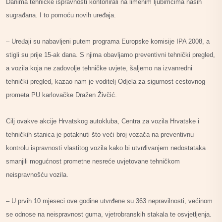
Danima tehničke ispravnosti kontorlirali na limenim ljubimcima naših
sugrađana. I to pomoću novih uređaja.
– Uređaji su nabavljeni putem programa Europske komisije IPA 2008, a
stigli su prije 15-ak dana. S njima obavljamo preventivni tehnički pregled,
a vozila koja ne zadovolje tehničke uvjete, šaljemo na izvanredni
tehnički pregled, kazao nam je voditelj Odjela za sigurnost cestovnog
prometa PU karlovačke Dražen Živčić.
Cilj ovakve akcije Hrvatskog autokluba, Centra za vozila Hrvatske i
tehničkih stanica je potaknuti što veći broj vozača na preventivnu
kontrolu ispravnosti vlastitog vozila kako bi utvrđivanjem nedostataka
smanjili mogućnost prometne nesreće uvjetovane tehničkom
neispravnošću vozila.
– U prvih 10 mjeseci ove godine utvrđene su 363 nepravilnosti, većinom
se odnose na neispravnost guma, vjetrobranskih stakala te osvjetljenja.