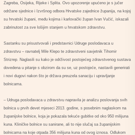
Zagreba, Osijeka, Rijeke i Splita. Ovo upozorenje upućeno je s jučer
održane sjednice i Izvršnog odbora Hrvatske zajednice županija, na kojoj
su hrvatski župani, među kojima i karlovački župan Ivan Vučić, iskazali
zabrinutost za sve lošijim stanjem u hrvatskom zdravstvu.
Sastanku su prisustvovali i predstavnici Udruge poslodavaca u
zdravstvu – ravnatelj Mile Klepo te zdravstveni savjetnik Tihomir
Strizrep. Naglasili su kako je održivost postojećeg zdravstvenog sustava
dovedena u pitanje s obzirom da su se, uz postojeće, nastavili generirati
i novi dugovi nakon što je država preuzela sanaciju i upravljanje
bolnicama.
– Udruga poslodavaca u zdravstvu napravila je analizu poslovanja svih
bolnica u prvih devet mjeseci 2013. godine, s posebnim naglaskom na
županijske bolnice, koja je pokazala tekuće gubitke od oko 950 milijuna
kuna. Kliničke bolnice su sanirane, ali to nije slučaj sa županijskim
bolnicama na koje otpada 356 milijuna kuna od ovog iznosa. Odlukom