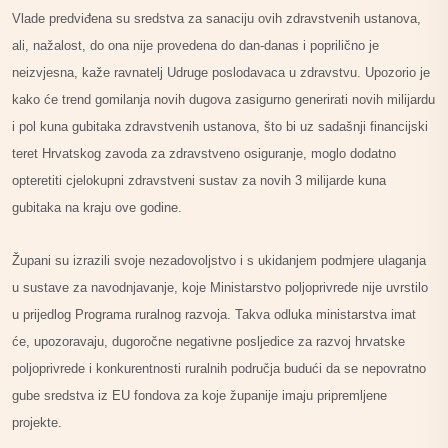
Vlade predviđena su sredstva za sanaciju ovih zdravstvenih ustanova,
ali, nažalost, do ona nije provedena do dan-danas i poprilično je
neizvjesna, kaže ravnatelj Udruge poslodavaca u zdravstvu. Upozorio je
kako će trend gomilanja novih dugova zasigurno generirati novih milijardu
i pol kuna gubitaka zdravstvenih ustanova, što bi uz sadašnji financijski
teret Hrvatskog zavoda za zdravstveno osiguranje, moglo dodatno
opteretiti cjelokupni zdravstveni sustav za novih 3 milijarde kuna
gubitaka na kraju ove godine.
Župani su izrazili svoje nezadovoljstvo i s ukidanjem podmjere ulaganja
u sustave za navodnjavanje, koje Ministarstvo poljoprivrede nije uvrstilo
u prijedlog Programa ruralnog razvoja. Takva odluka ministarstva imat
će, upozoravaju, dugoročne negativne posljedice za razvoj hrvatske
poljoprivrede i konkurentnosti ruralnih područja budući da se nepovratno
gube sredstva iz EU fondova za koje županije imaju pripremljene
projekte.