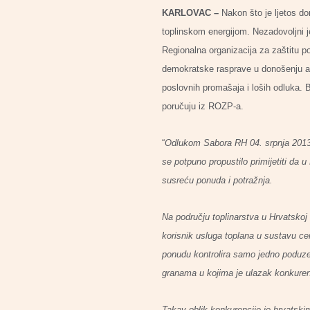
KARLOVAC –
Nakon što je ljetos don
toplinskom energijom. Nezadovoljni j
Regionalna organizacija za zaštitu 
demokratske rasprave u donošenju ak
poslovnih promašaja i loših odluka. 
poručuju iz ROZP-a.
“
Odlukom Sabora RH 04. srpnja 2013. s
se potpuno propustilo primijetiti da u
susreću ponuda i potražnja.
Na području toplinarstva u Hrvatskoj 
korisnik usluga toplana u sustavu cen
ponudu kontrolira samo jedno poduzeć
granama u kojima je ulazak konkure
Takav oblik konkurencije je hrvatski