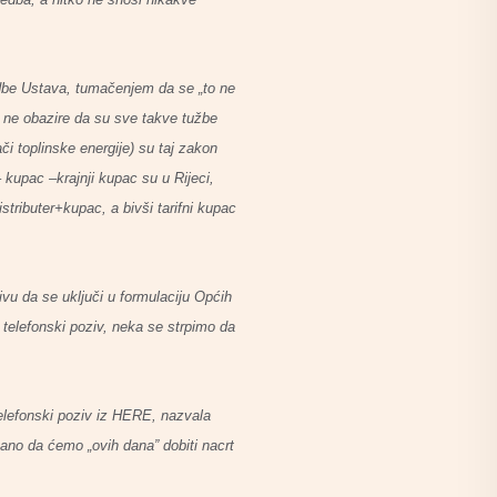
redbe Ustava, tumačenjem da se „to ne
se ne obazire da su sve takve tužbe
či toplinske energije) su taj zakon
– kupac –krajnji kupac su u Rijeci,
stributer+kupac, a bivši tarifni kupac
ivu da se uključi u formulaciju Općih
i telefonski poziv, neka se strpimo da
telefonski poziv iz HERE, nazvala
ano da ćemo „ovih dana” dobiti nacrt