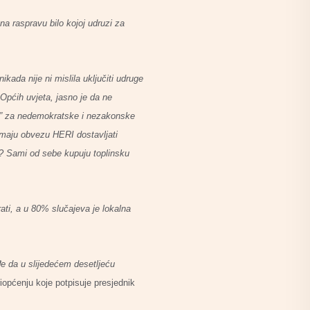
 na raspravu bilo kojoj udruzi za
ada nije ni mislila uključiti udruge
Općih uvjeta, jasno je da ne
as” za nedemokratske i nezakonske
imaju obvezu HERI dostavljati
? Sami od sebe kupuju toplinsku
rati, a u 80% slučajeva je lokalna
e da u slijedećem desetljeću
priopćenju koje potpisuje presjednik