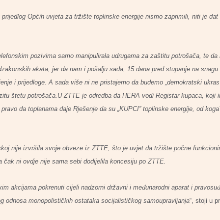
rijedlog Općih uvjeta za tržište toplinske energije nismo zaprimili, niti je dat
efonskim pozivima samo manipulirala udrugama za zaštitu potrošača, te da nik
zakonskih akata, jer da nam i pošalju sada, 15 dana pred stupanje na snagu 
jenje i prijedloge. A sada više ni ne pristajemo da budemo „demokratski ukr
azitu štetu potrošača.U ZTTE je odredba da HERA vodi Registar kupaca, koji 
a pravo da toplanama daje Rješenje
da su „KUPCI” toplinske energije, od koga
oj nije izvršila svoje obveze iz ZTTE, što je
uvjet da tržište počne funkcioni
a čak ni ovdje nije sama sebi dodijelila koncesiju po ZTTE.
m akcijama pokrenuti cijeli nadzorni državni
i međunarodni aparat i pravosuđ
g odnosa monopolističkih ostataka socijalističkog samoupravljanja
“, stoji u 