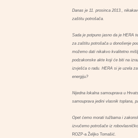
Danas je 11. prosinca 2013., nikakav p
zaštitu potrošača.
Sada je potpuno jasno da je HERA tel
za zaštitu potrošača u donošenje pod
možemo dati nikakvo kvalitetno mišl
podzakonske akte koji će biti na izr
izvješća o radu. HERA si je uzela z
energiju?
Nijedna lokalna samouprava u Hrvatsk
samouprava jedini vlasnik toplana, p
Opet ćemo morati tužbama i zakonski
izvučemo potrošače iz robovlasničko
ROZP-a Željko Tomašić.