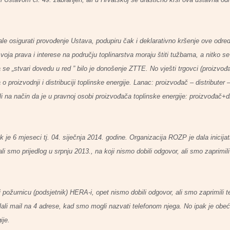
ebale osigurati provođenje Ustava, podupiru čak i deklarativno kršenje ove od
svoja prava i interese na području toplinarstva moraju štiti tužbama, a nitko 
a se „stvari dovedu u red ” bilo je donošenje ZTTE. No vješti trgovci (proizvođa
o proizvodnji i distribuciji toplinske energije. Lanac: proizvođač – distributer 
li na način da je u pravnoj osobi proizvođača toplinske energije: proizvođač+di
 je 6 mjeseci tj. 04. siječnja 2014. godine.
Organizacija ROZP je dala inicijat
i smo prijedlog u srpnju 2013., na koji nismo dobili odgovor, ali smo zaprimil
požurnicu (podsjetnik) HERA-i, opet nismo dobili odgovor, ali smo zaprimili 
ali mail na 4 adrese, kad smo mogli nazvati telefonom njega. No ipak je obeć
ije.