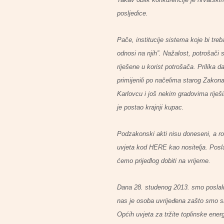
posljedice.
Pače, institucije sistema koje bi tr
odnosi na njih”. Nažalost, potrošači 
riješene u korist potrošača. Prilika d
primijenili po načelima starog Zakona 
Karlovcu i još nekim gradovima riješi
je postao krajnji kupac.
Podzakonski akti nisu doneseni, a rok
uvjeta kod HERE kao nositelja. Poslal
ćemo prijedlog dobiti na vrijeme.
Dana 28. studenog 2013. smo poslali 
nas je osoba uvrijeđena zašto smo sl
Općih uvjeta za tržite toplinske energ