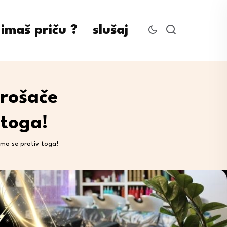
imaš priču ?
slušaj
rošače
 toga!
emo se protiv toga!