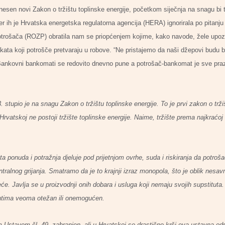
esen novi Zakon o tržištu toplinske energije, početkom siječnja na snagu bi tr
er ih je Hrvatska energetska regulatorna agencija (HERA) ignorirala po pitanju
potrošača (ROZP) obratila nam se priopćenjem kojime, kako navode, žele upoz
ata koji potrošče pretvaraju u robove. “Ne pristajemo da naši džepovi budu 
Bankovni bankomati se redovito dnevno pune a potrošač-bankomat je sve prazni
tupio je na snagu Zakon o tržištu toplinske energije. To je prvi zakon o tržišt
 Hrvatskoj ne postoji tržište toplinske energije. Naime, tržište prema najkraćoj 
ta ponuda i potražnja djeluje pod prijetnjom ovrhe, suda i riskiranja da potroš
tralnog grijanja. Smatramo da je to krajnji izraz monopola, što je oblik nesa
e. Javlja se u proizvodnji onih dobara i usluga koji nemaju svojih supstituta.
ntima veoma otežan ili onemogućen.
m Ustavom čl. 49. zabranjen, ali u Hrvatskoj se drastično krši ova ustavna od