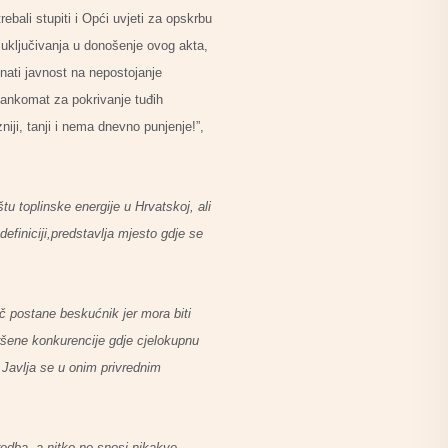
ebali stupiti i Opći uvjeti za opskrbu
 uključivanja u donošenje ovog akta,
nati javnost na nepostojanje
bankomat za pokrivanje tuđih
ji, tanji i nema dnevno punjenje!”,
u toplinske energije u Hrvatskoj, ali
definiciji,predstavlja mjesto gdje se
ač postane beskućnik jer mora biti
vršene konkurencije gdje cjelokupnu
 Javlja se u onim privrednim
redba, a nitko ne snosi nikakve