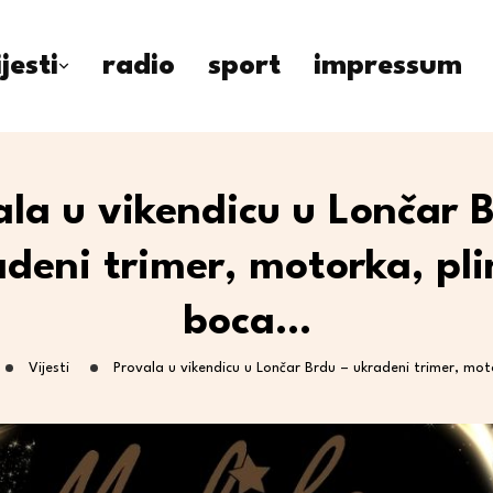
ijesti
radio
sport
impressum
ala u vikendicu u Lončar B
deni trimer, motorka, pl
boca…
Vijesti
Provala u vikendicu u Lončar Brdu – ukradeni trimer, mot