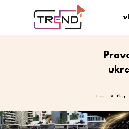
v
Prov
ukra
Trend
Blog