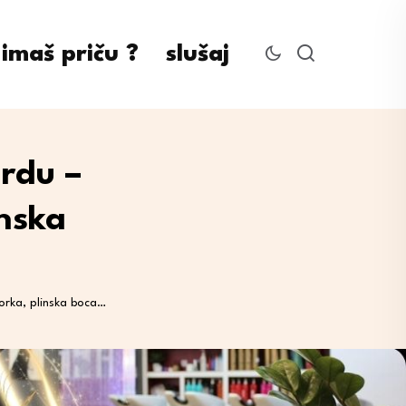
imaš priču ?
slušaj
rdu –
inska
orka, plinska boca…