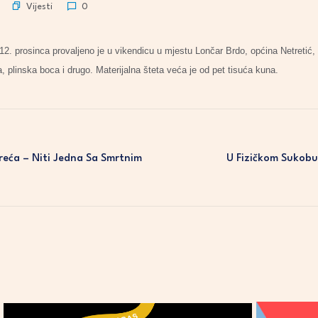
Vijesti
0
12. prosinca provaljeno je u vikendicu u mjestu Lončar Brdo, općina Netretić,
a, plinska boca i drugo. Materijalna šteta veća je od pet tisuća kuna.
eća – Niti Jedna Sa Smrtnim
U Fizičkom Sukobu