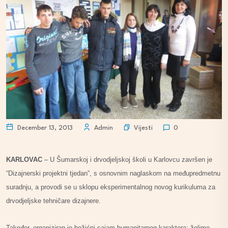
Vijesti
December 13, 2013
Admin
0
KARLOVAC
– U Šumarskoj i drvodjeljskoj školi u Karlovcu završen je
“Dizajnerski projektni tjedan”, s osnovnim naglaskom na međupredmetnu
suradnju, a provodi se u sklopu eksperimentalnog novog kurikuluma za
drvodjeljske tehničare dizajnere.
Također, organiziran je božićni sajam humanitarnog karaktera: želimo