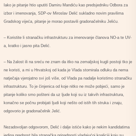
Iako je pitanje htio uputiti Damiru Mandiću kao predsjedniku Odbora za
izbor i imenovanja, SDP-ov Miroslav Delić sukladno novim pravilima
Gradskog vijeća, pitanje je morao postavili gradonačelniku Jeliću.
– Koristite li stranačku infrastrukturu za imenovanje članova NO-a te UV-
a, kratko i jasno pita Delić.
– Na žalost ili na sreću ne znam da itko na zemaljskoj kugli postoji tko je
ne koristi, a mi u Hrvatskoj od kada je Vlada stornirala odluku da nema
natječaja vjerojatno svi još više, od Vlada pa nadalje koristimo stranačku
infrastrukturu. To je činjenica od koje nitko ne može pobjeći, samo je
pitanje koliko smo pošteni da uz ljude koji su iz takvih infrastruktura,
konačno se počnu probijati ljudi koji nešto od istih tih struka i znaju,
odgovorio je gradonačelnik Jelić.
Nezadovoljan odgovorom, Delić i dalje istiće kako je nekim kandidatima
jedina prednost bila stranačka pripadnosti vladajućoj koaliciji koju su