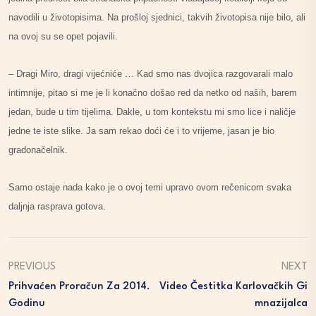
navodili u životopisima. Na prošloj sjednici, takvih životopisa nije bilo, ali
na ovoj su se opet pojavili.
– Dragi Miro, dragi vijećniće … Kad smo nas dvojica razgovarali malo
intimnije, pitao si me je li konačno došao red da netko od naših, barem
jedan, bude u tim tijelima. Dakle, u tom kontekstu mi smo lice i naličje
jedne te iste slike. Ja sam rekao doći će i to vrijeme, jasan je bio
gradonačelnik.
Samo ostaje nada kako je o ovoj temi upravo ovom rečenicom svaka
daljnja rasprava gotova.
PREVIOUS
NEXT
Prihvaćen Proračun Za 2014.
Video Čestitka Karlovačkih Gi
Godinu
Mnazijalca