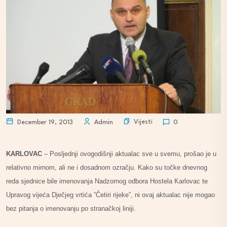
Vijesti
December 19, 2013
Admin
0
KARLOVAC
– Posljednji ovogodišnji aktualac sve u svemu, prošao je u
relativno mirnom, ali ne i dosadnom ozračju. Kako su točke dnevnog
reda sjednice bile imenovanja Nadzornog odbora Hostela Karlovac te
Upravog vijeća Dječjeg vrtića ”Četiri rijeke”, ni ovaj aktualac nije mogao
bez pitanja o imenovanju po stranačkoj liniji.