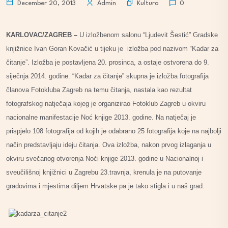
Kultura
December 20, 2013
Admin
0
KARLOVAC/ZAGREB –
U izložbenom salonu “Ljudevit Šestić” Gradske
knjižnice Ivan Goran Kovačić u tijeku je izložba pod nazivom “Kadar za
čitanje”. Izložba je postavljena 20. prosinca, a ostaje ostvorena do 9.
siječnja 2014. godine. “Kadar za čitanje” skupna je izložba fotografija
članova Fotokluba Zagreb na temu čitanja, nastala kao rezultat
fotografskog natječaja kojeg je organizirao Fotoklub Zagreb u okviru
nacionalne manifestacije Noć knjige 2013. godine. Na natječaj je
prispjelo 108 fotografija od kojih je odabrano 25 fotografija koje na najbolji
način predstavljaju ideju čitanja. Ova izložba, nakon prvog izlaganja u
okviru svečanog otvorenja Noći knjige 2013. godine u Nacionalnoj i
sveučilišnoj knjižnici u Zagrebu 23.travnja, krenula je na putovanje
gradovima i mjestima diljem Hrvatske pa je tako stigla i u naš grad.