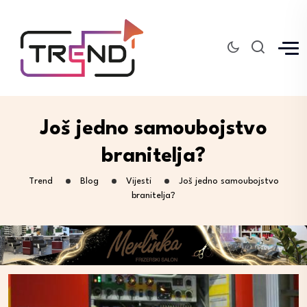
Još jedno samoubojstvo
branitelja?
Trend
Blog
Vijesti
Još jedno samoubojstvo
branitelja?