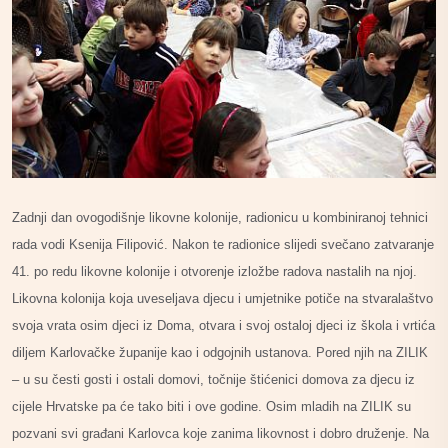
Zadnji dan ovogodišnje likovne kolonije, radionicu u kombiniranoj tehnici
rada vodi Ksenija Filipović. Nakon te radionice slijedi svečano zatvaranje
41. po redu likovne kolonije i otvorenje izložbe radova nastalih na njoj.
Likovna kolonija koja uveseljava djecu i umjetnike potiče na stvaralaštvo
svoja vrata osim djeci iz Doma, otvara i svoj ostaloj djeci iz škola i vrtića
diljem Karlovačke županije kao i odgojnih ustanova. Pored njih na ZILIK
– u su česti gosti i ostali domovi, točnije štićenici domova za djecu iz
cijele Hrvatske pa će tako biti i ove godine. Osim mladih na ZILIK su
pozvani svi građani Karlovca koje zanima likovnost i dobro druženje. Na