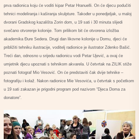
prva radionica koju će voditi kipar Petar Hranuelli. On će djecu podučiti
tehnici modeliranja i kaširanja skulpture. Također u ponedjeljak, u maloj
dvorani Gradskog kazališta Zorin dom, u 19 sati i 30 minuta slijedi
svečano otvorenje kolonije. Tom prilikom bit će otvorena izložba
akademika Đure Sedera. Drugi dan likovne kolonije u Domu, djeci će
približiti tehniku ilustracije, voditelj radionice je ilustrator Zdenko Bašić.
Treći dan, odnosno u srijedu radionicu vodi Petar Ujević, a ovaj će
umjetnik djecu upoznati s tehnikom akvarela. U četvrtak na ZILIK stiže
poznati fotograf Mio Vesović. On će predstaviti čak dvije tehnike –
fotografiju i kolaž. Nakon radionice Mie Vesovića, u četvrtak s početkom
u 19 sati zakazan je prigodni program pod nazivom “Djeca Doma za
donatore”.