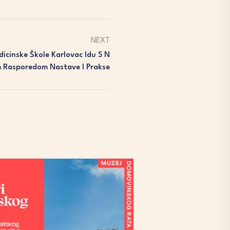
NEXT
icinske Škole Karlovac Idu S N
 Rasporedom Nastave I Prakse