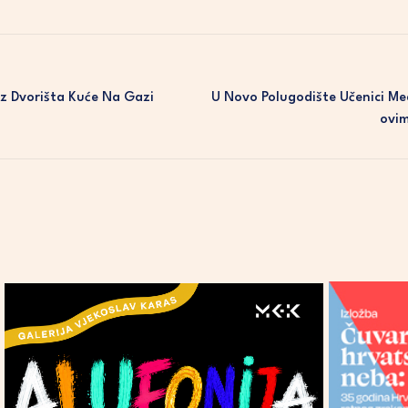
Iz Dvorišta Kuće Na Gazi
U Novo Polugodište Učenici Med
Ovim