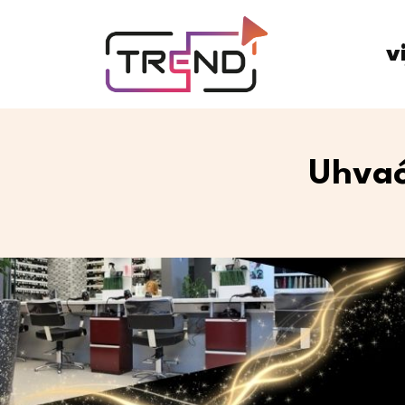
v
Uhvać