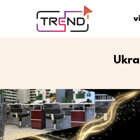
v
Ukra