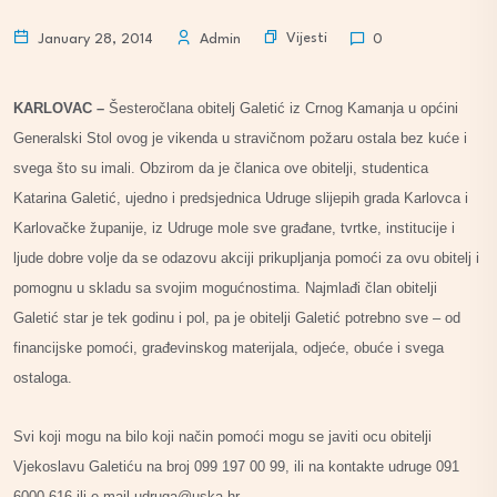
Vijesti
January 28, 2014
Admin
0
KARLOVAC –
Šesteročlana obitelj Galetić iz Crnog Kamanja u općini
Generalski Stol ovog je vikenda u stravičnom požaru ostala bez kuće i
svega što su imali. Obzirom da je članica ove obitelji, studentica
Katarina Galetić, ujedno i predsjednica Udruge slijepih grada Karlovca i
Karlovačke županije, iz Udruge mole sve građane, tvrtke, institucije i
ljude dobre volje da se odazovu akciji prikupljanja pomoći za ovu obitelj i
pomognu u skladu sa svojim mogućnostima. Najmlađi član obitelji
Galetić star je tek godinu i pol, pa je obitelji Galetić potrebno sve – od
financijske pomoći, građevinskog materijala, odjeće, obuće i svega
ostaloga.
Svi koji mogu na bilo koji način pomoći mogu se javiti ocu obitelji
Vjekoslavu Galetiću na broj 099 197 00 99, ili na kontakte udruge 091
6000 616 ili e-mail udruga@uska.hr.