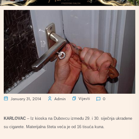
Vijesti
January 31, 2014
Admin
0
KARLOVAC
– Iz kioska na Dubovcu između 29. i 30. siječnja ukradene
su cigarete. Materijalna šteta veća je od 16 tisuća kuna.