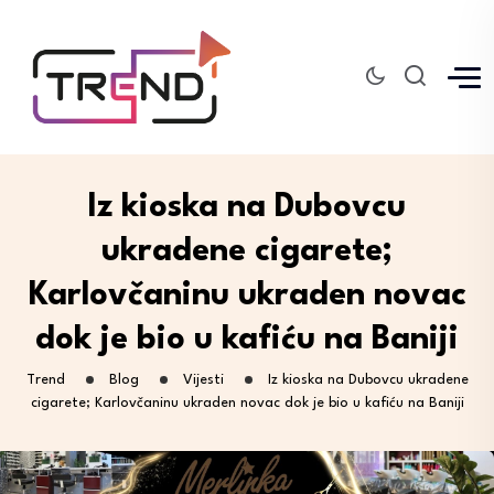
Iz kioska na Dubovcu
ukradene cigarete;
Karlovčaninu ukraden novac
dok je bio u kafiću na Baniji
Trend
Blog
Vijesti
Iz kioska na Dubovcu ukradene
cigarete; Karlovčaninu ukraden novac dok je bio u kafiću na Baniji