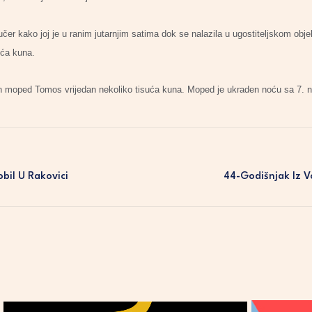
jučer kako joj je u ranim jutarnjim satima dok se nalazila u ugostiteljskom obj
uća kuna.
n moped Tomos vrijedan nekoliko tisuća kuna. Moped je ukraden noću sa 7. na 
bil U Rakovici
44-Godišnjak Iz V