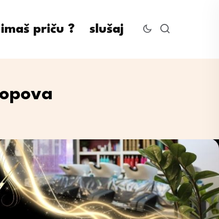
imaš priču ?
slušaj
lopova