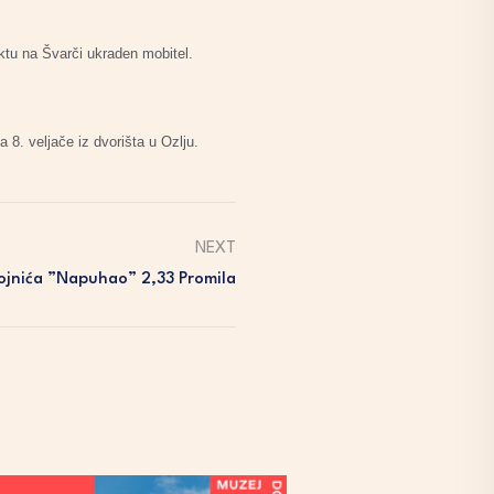
ektu na Švarči ukraden mobitel.
8. veljače iz dvorišta u Ozlju.
NEXT
ojnića ”napuhao” 2,33 Promila