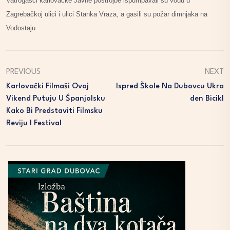
Vatrogasci karlovačke Javne postrojbe ispumpavali su vodu u
Zagrebačkoj ulici i ulici Stanka Vraza, a gasili su požar dimnjaka na
Vodostaju.
PREVIOUS
NEXT
Karlovački Filmaši Ovaj
Ispred Škole Na Dubovcu Ukra
Vikend Putuju U Španjolsku
Den Bicikl
Kako Bi Predstaviti Filmsku
Reviju I Festival