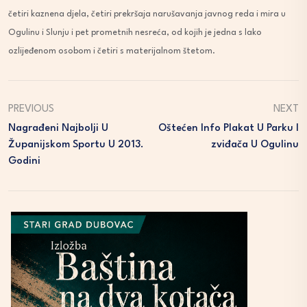
četiri kaznena djela, četiri prekršaja narušavanja javnog reda i mira u
Ogulinu i Slunju i pet prometnih nesreća, od kojih je jedna s lako
ozlijeđenom osobom i četiri s materijalnom štetom.
PREVIOUS
NEXT
Nagrađeni Najbolji U
Oštećen Info Plakat U Parku I
Županijskom Sportu U 2013.
Zviđača U Ogulinu
Godini