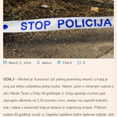
Vijesti
March 2, 2014
Admin
0
OZALJ
– Alkohol je “kumovao” još jednoj prometnoj nesreći u kojoj je
ovaj put teško ozlijeđena jedna osoba. Naime, jučer u večernjim satima u
ulici Nikole Tesle u Ozlju 26-godišnjak iz Ozlja upravlja vozilom pod
utjecajem alkohola od 1,54 promila u krvi, prelazi na suprotni kolnički
trak i udara u automobil koja je dolazio iz suprotnog smjera. Prilikom
sudara 63-godišnji vozač iz Zagreba zadobiva teške tjelesne ozljede, dok