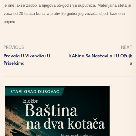
je one lakše zadobila njegova 55-godišnja suputnica. Materijalna šteta je
veća od 20 tisuća kuna, a protiv 26-godišnjeg vozača slijedi kaznena
prijava.
PREVIOUS
NEXT
Provala U Vikendicu U
KAbina Se Nastavlja I U Ožujk
Priselcima
U