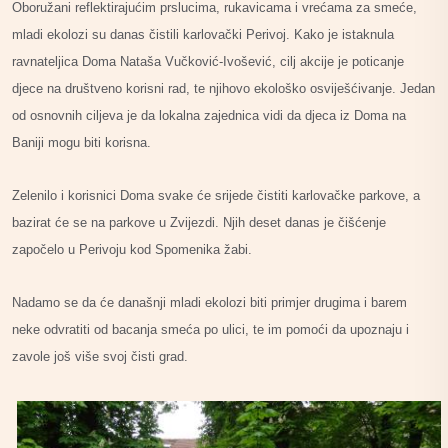
Oboružani reflektirajućim prslucima, rukavicama i vrećama za smeće,
mladi ekolozi su danas čistili karlovački Perivoj. Kako je istaknula
ravnateljica Doma Nataša Vučković-Ivošević, cilj akcije je poticanje
djece na društveno korisni rad, te njihovo ekološko osviješćivanje. Jedan
od osnovnih ciljeva je da lokalna zajednica vidi da djeca iz Doma na
Baniji mogu biti korisna.
Zelenilo i korisnici Doma svake će srijede čistiti karlovačke parkove, a
bazirat će se na parkove u Zvijezdi. Njih deset danas je čišćenje
započelo u Perivoju kod Spomenika žabi.
Nadamo se da će današnji mladi ekolozi biti primjer drugima i barem
neke odvratiti od bacanja smeća po ulici, te im pomoći da upoznaju i
zavole još više svoj čisti grad.