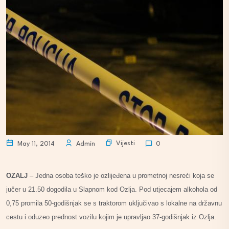
Vijesti
May 11, 2014
Admin
0
OZALJ
– Jedna osoba teško je ozlijeđena u prometnoj nesreći koja se
jučer u 21.50 dogodila u Slapnom kod Ozlja. Pod utjecajem alkohola od
0,75 promila 50-godišnjak se s traktorom uključivao s lokalne na državnu
cestu i oduzeo prednost vozilu kojim je upravljao 37-godišnjak iz Ozlja.