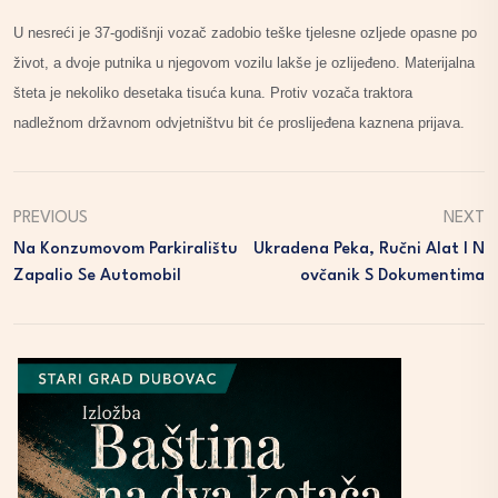
U nesreći je 37-godišnji vozač zadobio teške tjelesne ozljede opasne po
život, a dvoje putnika u njegovom vozilu lakše je ozlijeđeno. Materijalna
šteta je nekoliko desetaka tisuća kuna. Protiv vozača traktora
nadležnom državnom odvjetništvu bit će proslijeđena kaznena prijava.
PREVIOUS
NEXT
Na Konzumovom Parkiralištu
Ukradena Peka, Ručni Alat I N
Zapalio Se Automobil
Ovčanik S Dokumentima