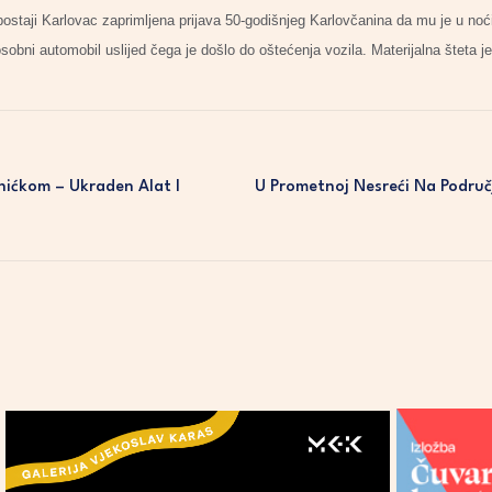
 postaji Karlovac zaprimljena prijava 50-godišnjeg Karlovčanina da mu je u noći
osobni automobil uslijed čega je došlo do oštećenja vozila. Materijalna šteta j
ićkom – Ukraden Alat I
U Prometnoj Nesreći Na Područ