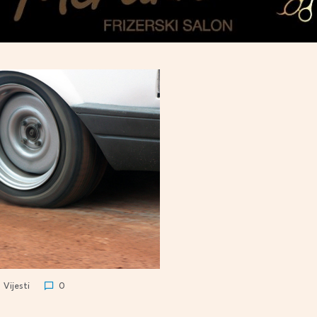
Vijesti
0