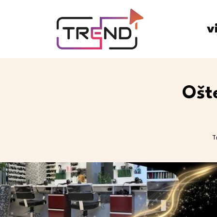
v
Ošte
T