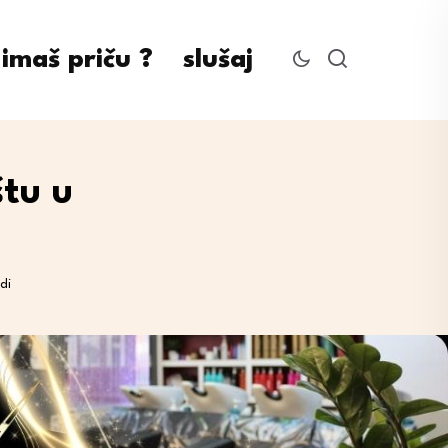
imaš priču ?
slušaj
štu u
di