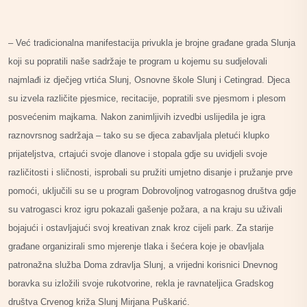
– Već tradicionalna manifestacija privukla je brojne građane grada Slunja
koji su popratili naše sadržaje te program u kojemu su sudjelovali
najmlađi iz dječjeg vrtića Slunj, Osnovne škole Slunj i Cetingrad. Djeca
su izvela različite pjesmice, recitacije, popratili sve pjesmom i plesom
posvećenim majkama. Nakon zanimljivih izvedbi uslijedila je igra
raznovrsnog sadržaja – tako su se djeca zabavljala pletući klupko
prijateljstva, crtajući svoje dlanove i stopala gdje su uvidjeli svoje
različitosti i sličnosti, isprobali su pružiti umjetno disanje i pružanje prve
pomoći, uključili su se u program Dobrovoljnog vatrogasnog društva gdje
su vatrogasci kroz igru pokazali gašenje požara, a na kraju su uživali
bojajući i ostavljajući svoj kreativan znak kroz cijeli park. Za starije
građane organizirali smo mjerenje tlaka i šećera koje je obavljala
patronažna služba Doma zdravlja Slunj, a vrijedni korisnici Dnevnog
boravka su izložili svoje rukotvorine, rekla je ravnateljica Gradskog
društva Crvenog križa Slunj Mirjana Puškarić.