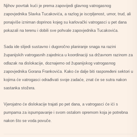
Njihov povrtak kući je prema zapovijedi glavnog vatrogasnog
zapovjednika Slavka Tucakovića, a razlog je iscrpljenost, umor, trud, ali
ponajviše izniman doprinos kojeg su karlovački vatrogasci u pet dana
pokazali na terenu i dobili sve pohvale zapovjednika Tucakovića.
Sada ide slijedi sustavno i dugoročno planiranje snaga na razini
županijskih vatrogasnih zajednica u koordinaciji sa državnom razinom za
odlazak na dislokacije, doznajemo od županijskog vatrogasnog
zapovjednika Gorana Frankovića. Kako će dalje biti raspoređeni sektori u
kojima će vatrogasci odrađivati svoje zadaće, znat će se sutra nakon
sastanka stožera.
Vjerojatno će dislokacije trajati po pet dana, a vatrogasci će ići s
pumpama za ispumpavanje i svom ostalom opremom koja je potrebna
nakon što se voda povuče.