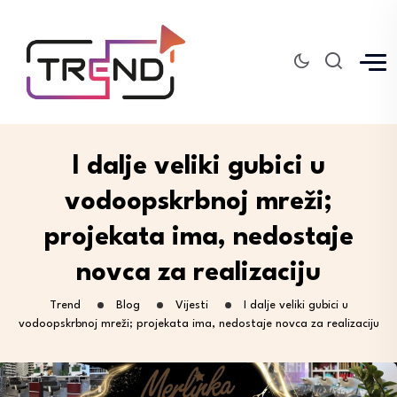
I dalje veliki gubici u
vodoopskrbnoj mreži;
projekata ima, nedostaje
novca za realizaciju
Trend
Blog
Vijesti
I dalje veliki gubici u
vodoopskrbnoj mreži; projekata ima, nedostaje novca za realizaciju