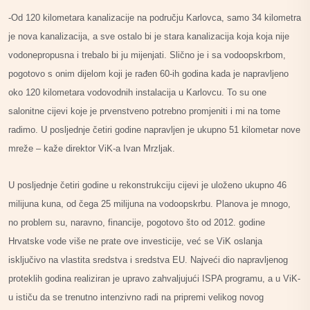
-Od 120 kilometara kanalizacije na području Karlovca, samo 34 kilometra
je nova kanalizacija, a sve ostalo bi je stara kanalizacija koja koja nije
vodonepropusna i trebalo bi ju mijenjati. Slično je i sa vodoopskrbom,
pogotovo s onim dijelom koji je rađen 60-ih godina kada je napravljeno
oko 120 kilometara vodovodnih instalacija u Karlovcu. To su one
salonitne cijevi koje je prvenstveno potrebno promjeniti i mi na tome
radimo. U posljednje četiri godine napravljen je ukupno 51 kilometar nove
mreže – kaže direktor ViK-a Ivan Mrzljak.
U posljednje četiri godine u rekonstrukciju cijevi je uloženo ukupno 46
milijuna kuna, od čega 25 milijuna na vodoopskrbu. Planova je mnogo,
no problem su, naravno, financije, pogotovo što od 2012. godine
Hrvatske vode više ne prate ove investicije, već se ViK oslanja
isključivo na vlastita sredstva i sredstva EU. Najveći dio napravljenog
proteklih godina realiziran je upravo zahvaljujući ISPA programu, a u ViK-
u ističu da se trenutno intenzivno radi na pripremi velikog novog