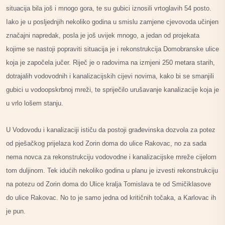
situacija bila još i mnogo gora, te su gubici iznosili vrtoglavih 54 posto.
Iako je u posljednjih nekoliko godina u smislu zamjene cjevovoda učinjen
značajni napredak, posla je još uvijek mnogo, a jedan od projekata
kojime se nastoji popraviti situacija je i rekonstrukcija Domobranske ulice
koja je započela jučer. Riječ je o radovima na izmjeni 250 metara starih,
dotrajalih vodovodnih i kanalizacijskih cijevi novima, kako bi se smanjili
gubici u vodoopskrbnoj mreži, te spriječilo urušavanje kanalizacije koja je
u vrlo lošem stanju.
U Vodovodu i kanalizaciji ističu da postoji građevinska dozvola za potez
od pješačkog prijelaza kod Zorin doma do ulice Rakovac, no za sada
nema novca za rekonstrukciju vodovodne i kanalizacijske mreže cijelom
tom duljinom. Tek idućih nekoliko godina u planu je izvesti rekonstrukciju
na potezu od Zorin doma do Ulice kralja Tomislava te od Smičiklasove
do ulice Rakovac. No to je samo jedna od kritičnih točaka, a Karlovac ih
je pun.