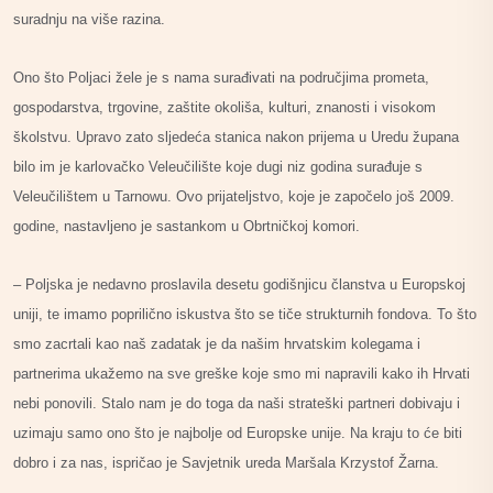
suradnju na više razina.
Ono što Poljaci žele je s nama surađivati na područjima prometa,
gospodarstva, trgovine, zaštite okoliša, kulturi, znanosti i visokom
školstvu. Upravo zato sljedeća stanica nakon prijema u Uredu župana
bilo im je karlovačko Veleučilište koje dugi niz godina surađuje s
Veleučilištem u Tarnowu. Ovo prijateljstvo, koje je započelo još 2009.
godine, nastavljeno je sastankom u Obrtničkoj komori.
– Poljska je nedavno proslavila desetu godišnjicu članstva u Europskoj
uniji, te imamo poprilično iskustva što se tiče strukturnih fondova. To što
smo zacrtali kao naš zadatak je da našim hrvatskim kolegama i
partnerima ukažemo na sve greške koje smo mi napravili kako ih Hrvati
nebi ponovili. Stalo nam je do toga da naši strateški partneri dobivaju i
uzimaju samo ono što je najbolje od Europske unije. Na kraju to će biti
dobro i za nas, ispričao je Savjetnik ureda Maršala Krzystof Žarna.