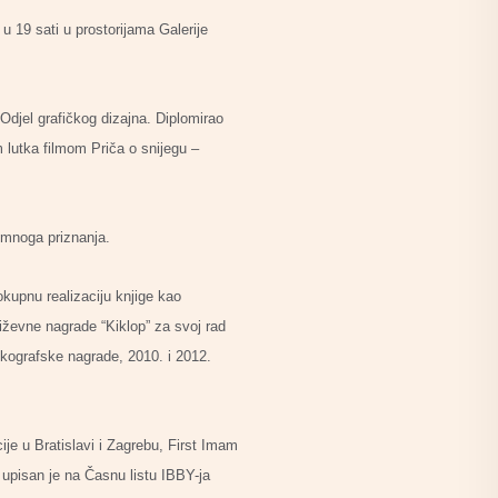
 19 sati u prostorijama Galerije
Odjel grafičkog dizajna. Diplomirao
 lutka filmom Priča o snijegu –
a mnoga priznanja.
okupnu realizaciju knjige kao
jiževne nagrade “Kiklop” za svoj rad
iskografske nagrade, 2010. i 2012.
cije u Bratislavi i Zagrebu, First Imam
upisan je na Časnu listu IBBY-ja