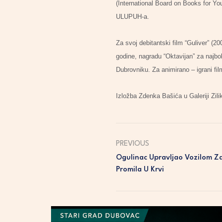
(International Board on Books for Y
ULUPUH-a.
Za svoj debitantski film “Guliver” (2
godine, nagradu “Oktavijan” za najbol
Dubrovniku. Za animirano – igrani fi
Izložba Zdenka Bašića u Galeriji Zili
PREVIOUS
Ogulinac Upravljao Vozilom Za
Promila U Krvi