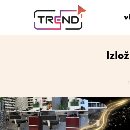
v
Izlo
T