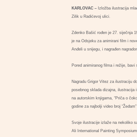
KARLOVAC –
Izložba ilustracija ml
Zilik u Radićevoj ulici.
Zdenko Bašić rođen je 27. siječnja 19
je na Odsjeku za animirani film i no
Anđeli u snijegu, i nagrađen nagrado
Pored animiranog filma i režije, bavi 
Nagradu Grigor Vitez za ilustraciju d
posebnog sklada dizajna, ilustracija 
na autorskim knjigama, “Priča o čokol
godine za najbolji video broj “Žeđam” 
Svoje ilustracije izlaže na nekoliko s
Ali International Painting Symposiu