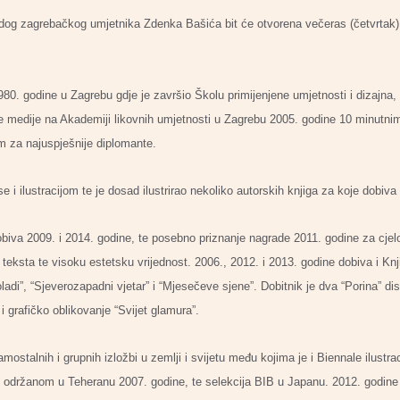
adog zagrebačkog umjetnika Zdenka Bašića bit će otvorena večeras (četvrtak) u
80. godine u Zagrebu gdje je završio Školu primijenjene umjetnosti i dizajna, 
ve medije na Akademiji likovnih umjetnosti u Zagrebu 2005. godine 10 minutnim
m za najuspješnije diplomante.
se i ilustracijom te je dosad ilustrirao nekoliko autorskih knjiga za koje dobiv
obiva 2009. i 2014. godine, te posebno priznanje nagrade 2011. godine za cjel
i teksta te visoku estetsku vrijednost. 2006., 2012. i 2013. godine dobiva i Kn
adi”, “Sjeverozapadni vjetar” i “Mjesečeve sjene”. Dobitnik je dva “Porina” d
i grafičko oblikovanje “Svijet glamura”.
amostalnih i grupnih izložbi u zemlji i svijetu među kojima je i Biennale ilustra
m održanom u Teheranu 2007. godine, te selekcija BIB u Japanu. 2012. godine 