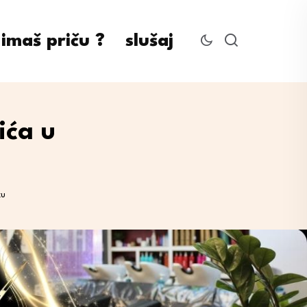
imaš priču ?
slušaj
ića u
ku