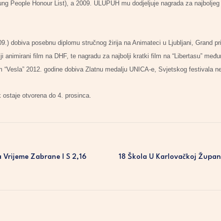
oung People Honour List), a 2009. ULUPUH mu dodjeljuje nagrada za najboljeg
009.) dobiva posebnu diplomu stručnog žirija na Animateci u Ljubljani, Grand 
ji animirani film na DHF, te nagradu za najbolji kratki film na “Libertasu” me
lm “Vesla” 2012. godine dobiva Zlatnu medalju UNICA-e, Svjetskog festivala ne
k ostaje otvorena do 4. prosinca.
 Vrijeme Zabrane I S 2,16
18 Škola U Karlovačkoj Župan