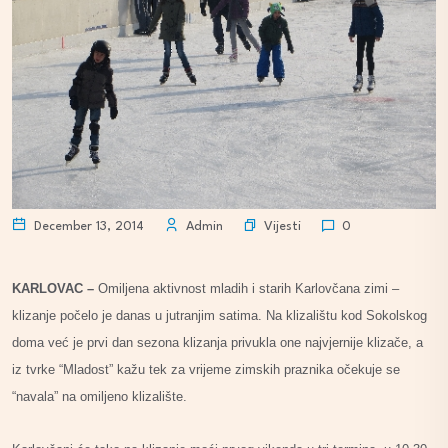
Vijesti
December 13, 2014
Admin
0
KARLOVAC –
Omiljena aktivnost mladih i starih Karlovčana zimi –
klizanje počelo je danas u jutranjim satima. Na klizalištu kod Sokolskog
doma već je prvi dan sezona klizanja privukla one najvjernije klizače, a
iz tvrke “Mladost” kažu tek za vrijeme zimskih praznika očekuje se
“navala” na omiljeno klizalište.