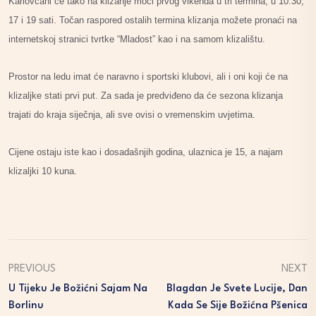
Karlovčani će tako na klizanje moći prvog vikenda u tri termina, u 10.30,
17 i 19 sati. Točan raspored ostalih termina klizanja možete pronaći na
internetskoj stranici tvrtke “Mladost” kao i na samom klizalištu.
Prostor na ledu imat će naravno i sportski klubovi, ali i oni koji će na
klizaljke stati prvi put. Za sada je predviđeno da će sezona klizanja
trajati do kraja siječnja, ali sve ovisi o vremenskim uvjetima.
Cijene ostaju iste kao i dosadašnjih godina, ulaznica je 15, a najam
klizaljki 10 kuna.
PREVIOUS
NEXT
U Tijeku Je Božićni Sajam Na
Blagdan Je Svete Lucije, Dan
Borlinu
Kada Se Sije Božićna Pšenica