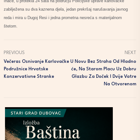
Inače, u protekla 24 sata na području Policijske uprave karlovačke
zabilježena su dva kaznena djela, jedan prekršaj narušavanja javnog
reda i mira u Dugoj Resi i jedna prometna nesreća s materijalnom
štetom.
PREVIOUS
NEXT
Večeras Osnivanje Karlovačke
U Novu Bez Straha Od Hladno
Podružnice Hrvatske
Će, Na Starom Placu Uz Dobru
Konzervativne Stranke
Glazbu Za Doček I Dvije Vatre
Na Otvorenom