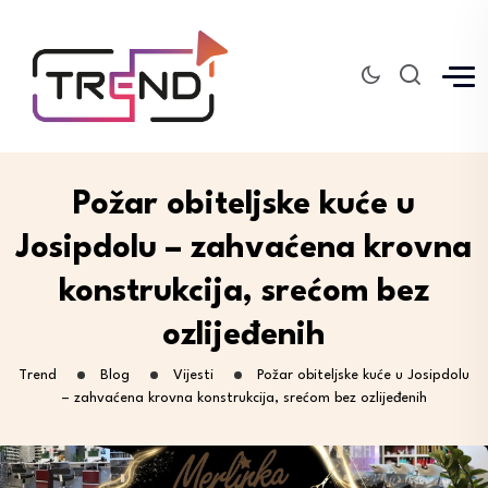
Požar obiteljske kuće u
Josipdolu – zahvaćena krovna
konstrukcija, srećom bez
ozlijeđenih
Trend
Blog
Vijesti
Požar obiteljske kuće u Josipdolu
– zahvaćena krovna konstrukcija, srećom bez ozlijeđenih