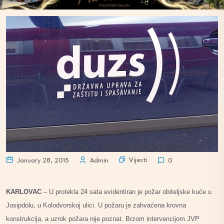
Vijesti
January 28, 2015
Admin
0
KARLOVAC
– U protekla 24 sata evidentiran je požar obiteljske kuće u
Josipdolu, u Kolodvorskoj ulici. U požaru je zahvaćena krovna
konstrukcija, a uzrok požara nije poznat. Brzom intervencijom JVP