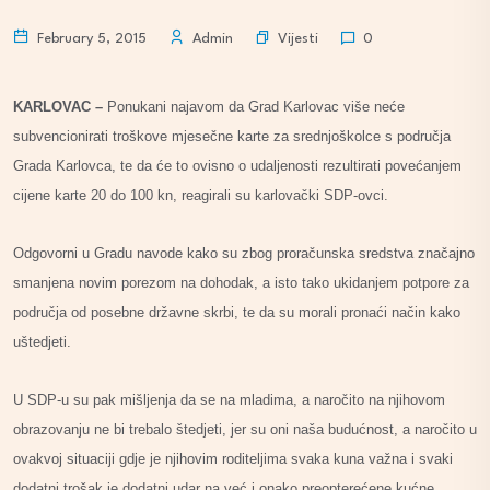
Vijesti
February 5, 2015
Admin
0
KARLOVAC –
Ponukani najavom da Grad Karlovac više neće
subvencionirati troškove mjesečne karte za srednjoškolce s područja
Grada Karlovca, te da će to ovisno o udaljenosti rezultirati povećanjem
cijene karte 20 do 100 kn, reagirali su karlovački SDP-ovci.
Odgovorni u Gradu navode kako su zbog proračunska sredstva značajno
smanjena novim porezom na dohodak, a isto tako ukidanjem potpore za
područja od posebne državne skrbi, te da su morali pronaći način kako
uštedjeti.
U SDP-u su pak mišljenja da se na mladima, a naročito na njihovom
obrazovanju ne bi trebalo štedjeti, jer su oni naša budućnost, a naročito u
ovakvoj situaciji gdje je njihovim roditeljima svaka kuna važna i svaki
dodatni trošak je dodatni udar na već i onako preopterećene kućne