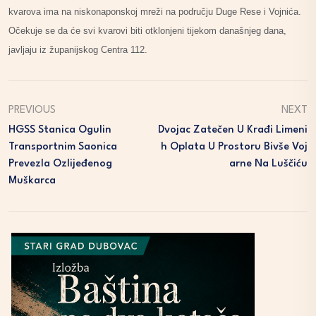
kvarova ima na niskonaponskoj mreži na području Duge Rese i Vojnića.
Očekuje se da će svi kvarovi biti otklonjeni tijekom današnjeg dana,
javljaju iz županijskog Centra 112.
PREVIOUS
NEXT
HGSS Stanica Ogulin
Dvojac Zatečen U Krađi Limeni
Transportnim Saonica
H Oplata U Prostoru Bivše Voj
Prevezla Ozlijeđenog
Arne Na Luščiću
Muškarca