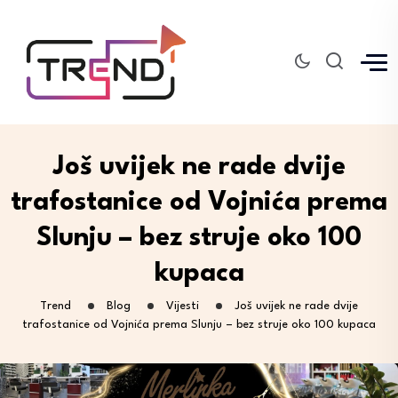
Još uvijek ne rade dvije
trafostanice od Vojnića prema
Slunju – bez struje oko 100
kupaca
Trend
Blog
Vijesti
Još uvijek ne rade dvije
trafostanice od Vojnića prema Slunju – bez struje oko 100 kupaca