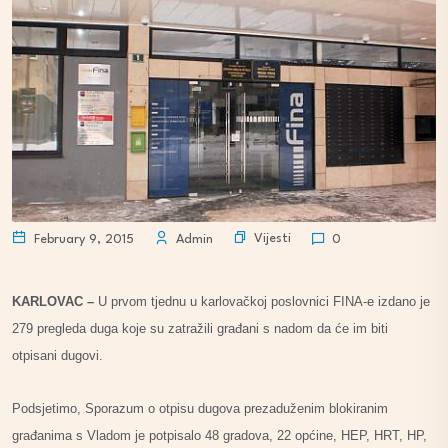
Vijesti
February 9, 2015
Admin
0
KARLOVAC –
U prvom tjednu u karlovačkoj poslovnici FINA-e izdano je
279 pregleda duga koje su zatražili građani s nadom da će im biti
otpisani dugovi.
Podsjetimo, Sporazum o otpisu dugova prezaduženim blokiranim
građanima s Vladom je potpisalo 48 gradova, 22 općine, HEP, HRT, HP,