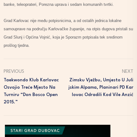
banke, teleoprateri, Porezna uprava i sedam komunanih tvrtki.
Grad Karlovac nije među potpisnicima, a od ostalih jednica lokalne
samouprave na području Karlovačke županije, na otpis dugova pristali su
Grad Slunj i Općina Vojnić, koja je Sporazm potpisala tek sredinom
prošlog tjedna.
PREVIOUS
NEXT
Taekwondo Klub Karlovac
Zimsku Vježbu, Umjesto U Juli
Osvojio Treće Mjesto Na
Jskim Alpama, Planinari PD Kar
Turniru “Don Bosco Open
Lovac Odradili Kod Vile Anzić
2015.”