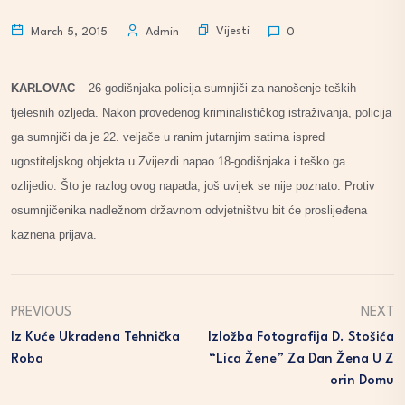
Vijesti
March 5, 2015
Admin
0
KARLOVAC
– 26-godišnjaka policija sumnjiči za nanošenje teških
tjelesnih ozljeda. Nakon provedenog kriminalističkog istraživanja, policija
ga sumnjiči da je 22. veljače u ranim jutarnjim satima ispred
ugostiteljskog objekta u Zvijezdi napao 18-godišnjaka i teško ga
ozlijedio. Što je razlog ovog napada, još uvijek se nije poznato. Protiv
osumnjičenika nadležnom državnom odvjetništvu bit će proslijeđena
kaznena prijava.
PREVIOUS
NEXT
Iz Kuće Ukradena Tehnička
Izložba Fotografija D. Stošića
Roba
“Lica Žene” Za Dan Žena U Z
Orin Domu