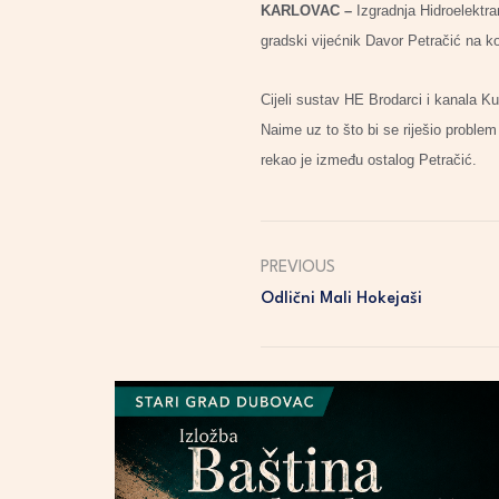
KARLOVAC –
Izgradnja Hidroelektran
gradski vijećnik Davor Petračić na k
Cijeli sustav HE Brodarci i kanala Kup
Naime uz to što bi se riješio problem
rekao je između ostalog Petračić.
PREVIOUS
Odlični Mali Hokejaši