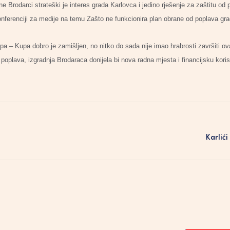
e Brodarci strateški je interes grada Karlovca i jedino rješenje za zaštitu od p
onferenciji za medije na temu Zašto ne funkcionira plan obrane od poplava gr
a – Kupa dobro je zamišljen, no nitko do sada nije imao hrabrosti završiti ovaj 
 poplava, izgradnja Brodaraca donijela bi nova radna mjesta i financijsku korist
Karlić