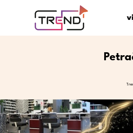
v
Petra
Tre