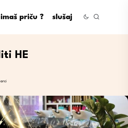
imaš priču ?
slušaj
iti HE
arci