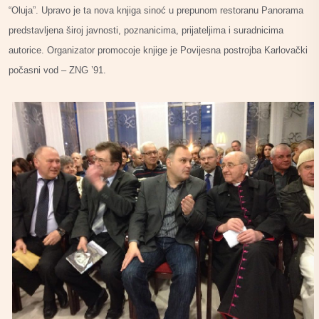
“Oluja”. Upravo je ta nova knjiga sinoć u prepunom restoranu Panorama
predstavljena široj javnosti, poznanicima, prijateljima i suradnicima
autorice. Organizator promocoje knjige je Povijesna postrojba Karlovački
počasni vod – ZNG ’91.