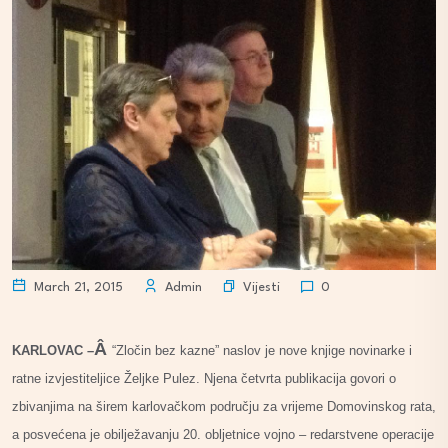
Vijesti
March 21, 2015
Admin
0
Â
KARLOVAC –
“Zločin bez kazne” naslov je nove knjige novinarke i
ratne izvjestiteljice Željke Pulez. Njena četvrta publikacija govori o
zbivanjima na širem karlovačkom području za vrijeme Domovinskog rata,
a posvećena je obilježavanju 20. obljetnice vojno – redarstvene operacije