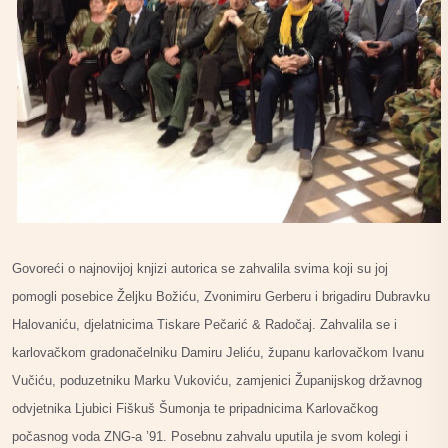
Govoreći o najnovijoj knjizi autorica se zahvalila svima koji su joj
pomogli posebice Željku Božiću, Zvonimiru Gerberu i brigadiru Dubravku
Halovaniću, djelatnicima Tiskare Pečarić & Radočaj. Zahvalila se i
karlovačkom gradonačelniku Damiru Jeliću, županu karlovačkom Ivanu
Vučiću, poduzetniku Marku Vukoviću, zamjenici Županijskog državnog
odvjetnika Ljubici Fiškuš Šumonja te pripadnicima Karlovačkog
počasnog voda ZNG-a ’91. Posebnu zahvalu uputila je svom kolegi i