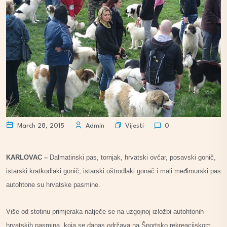
Vijesti
March 28, 2015
Admin
0
KARLOVAC –
Dalmatinski pas, tornjak, hrvatski ovčar, posavski gonič,
istarski kratkodlaki gonič, istarski oštrodlaki gonač i mali međimurski pas
autohtone su hrvatske pasmine.
Više od stotinu primjeraka natječe se na uzgojnoj izložbi autohtonih
hrvatskih pasmina, koja se danas održava na Športsko rekreacijskom