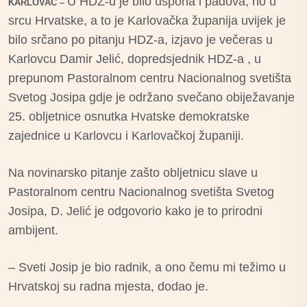
U HDZ-u je bilo uspona i padova, no u
KARLOVAC –
srcu Hrvatske, a to je Karlovačka županija uvijek je
bilo srčano po pitanju HDZ-a, izjavo je večeras u
Karlovcu Damir Jelić, dopredsjednik HDZ-a , u
prepunom Pastoralnom centru Nacionalnog svetišta
Svetog Josipa gdje je održano svečano obiježavanje
25. obljetnice osnutka Hvatske demokratske
zajednice u Karlovcu i Karlovačkoj županiji.
Na novinarsko pitanje zašto obljetnicu slave u
Pastoralnom centru Nacionalnog svetišta Svetog
Josipa, D. Jelić je odgovorio kako je to prirodni
ambijent.
– Sveti Josip je bio radnik, a ono čemu mi težimo u
Hrvatskoj su radna mjesta, dodao je.