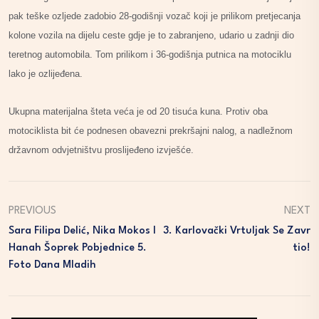
pak teške ozljede zadobio 28-godišnji vozač koji je prilikom pretjecanja
kolone vozila na dijelu ceste gdje je to zabranjeno, udario u zadnji dio
teretnog automobila. Tom prilikom i 36-godišnja putnica na motociklu
lako je ozlijeđena.
Ukupna materijalna šteta veća je od 20 tisuća kuna. Protiv oba
motociklista bit će podnesen obavezni prekršajni nalog, a nadležnom
državnom odvjetništvu proslijeđeno izvješće.
PREVIOUS
NEXT
Sara Filipa Delić, Nika Mokos I
3. Karlovački Vrtuljak Se Zavr
Hanah Šoprek Pobjednice 5.
Tio!
Foto Dana Mladih