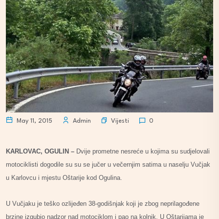
Vijesti
May 11, 2015
Admin
0
KARLOVAC, OGULIN –
Dvije prometne nesreće u kojima su sudjelovali
motociklisti dogodile su su se jučer u večernjim satima u naselju Vučjak
u Karlovcu i mjestu Oštarije kod Ogulina.
U Vučjaku je teško ozlijeđen 38-godišnjak koji je zbog neprilagođene
brzine izgubio nadzor nad motociklom i pao na kolnik. U Oštarijama je