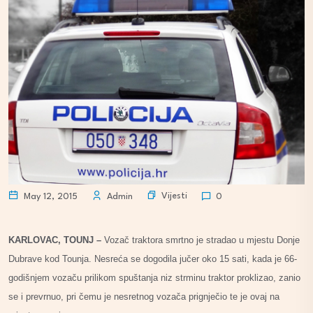
Vijesti
May 12, 2015
Admin
0
KARLOVAC, TOUNJ –
Vozač traktora smrtno je stradao u mjestu Donje
Dubrave kod Tounja. Nesreća se dogodila jučer oko 15 sati, kada je 66-
godišnjem vozaču prilikom spuštanja niz strminu traktor proklizao, zanio
se i prevrnuo, pri čemu je nesretnog vozača prignječio te je ovaj na