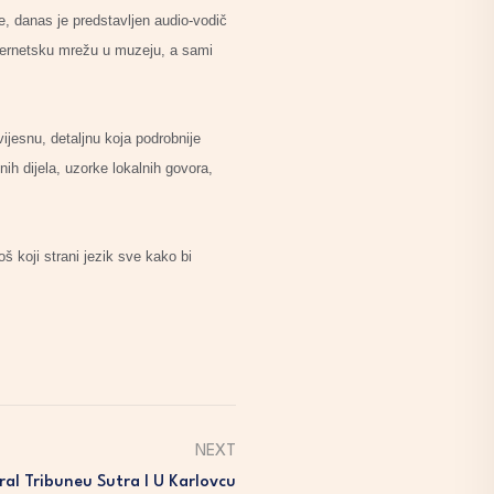
e, danas je predstavljen audio-vodič
internetsku mrežu u muzeju, a sami
vijesnu, detaljnu koja podrobnije
ih dijela, uzorke lokalnih govora,
š koji strani jezik sve kako bi
NEXT
ral Tribuneu Sutra I U Karlovcu