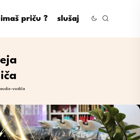
imaš priču ?
slušaj
eja
iča
 audio-vodiča