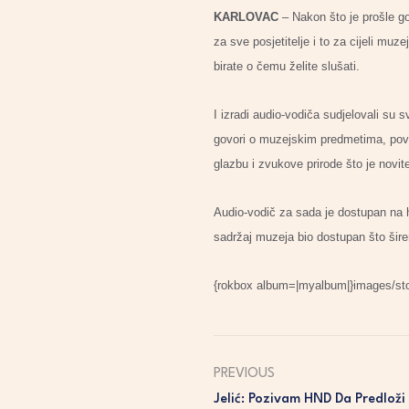
KARLOVAC
– Nakon što je prošle g
za sve posjetitelje i to za cijeli m
birate o čemu želite slušati.
I izradi audio-vodiča sudjelovali su s
govori o muzejskim predmetima, povije
glazbu i zvukove prirode što je novite
Audio-vodič za sada je dostupan na hr
sadržaj muzeja bio dostupan što širem 
{rokbox album=|myalbum|}images/stor
PREVIOUS
Jelić: Pozivam HND Da Predlož