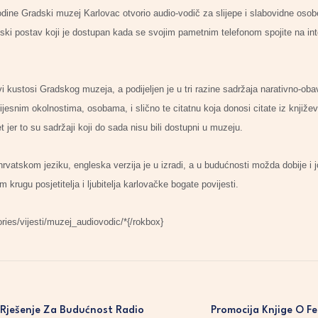
odine Gradski muzej Karlovac otvorio audio-vodič za slijepe i slabovidne osob
uzejski postav koji je dostupan kada se svojim pametnim telefonom spojite na 
vi kustosi Gradskog muzeja, a podijeljen je u tri razine sadržaja narativno-oba
snim okolnostima, osobama, i slično te citatnu koja donosi citate iz književn
t jer to su sadržaji koji do sada nisu bili dostupni u muzeju.
vatskom jeziku, engleska verzija je u izradi, a u budućnosti možda dobije i jo
krugu posjetitelja i ljubitelja karlovačke bogate povijesti.
ies/vijesti/muzej_audiovodic/*{/rokbox}
i Rješenje Za Budućnost Radio
Promocija Knjige O Fe