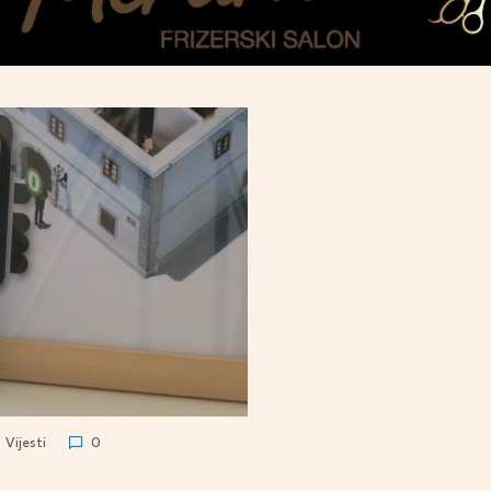
Vijesti
0