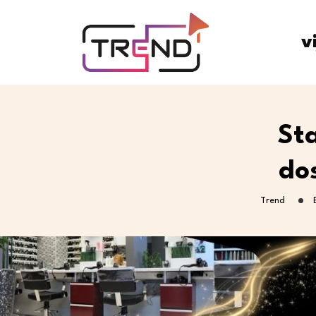
v
St
do
Trend