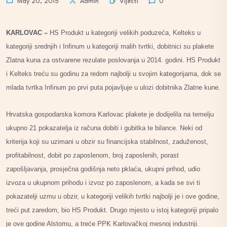
Vijesti
May 20, 2015
Admin
0
KARLOVAC –
HS Produkt u kategoriji velikih poduzeća, Kelteks u
kategoriji srednjih i Infinum u kategoriji malih tvrtki, dobitnici su plakete
Zlatna kuna za ostvarene rezulate poslovanja u 2014. godini. HS Produkt
i Kelteks treću su godinu za redom najbolji u svojim kategorijama, dok se
mlada tvrtka Infinum po prvi puta pojavljuje u ulozi dobitnika Zlatne kune.
Hrvatska gospodarska komora Karlovac plakete je dodijelila na temelju
ukupno 21 pokazatelja iz računa dobiti i gubitka te bilance. Neki od
kriterija koji su uzimani u obzir su financijska stabilnost, zaduženost,
profitabilnost, dobit po zaposlenom, broj zaposlenih, porast
zapošljavanja, prosječna godišnja neto pklaća, ukupni prihod, udio
izvoza u ukupnom prihodu i izvoz po zaposlenom, a kada se svi ti
pokazatelji uzmu u obzir, u kategoriji velikih tvrtki najbolji je i ove godine,
treći put zaredom, bio HS Produkt. Drugo mjesto u istoj kategoriji pripalo
je ove godine Alstomu, a treće PPK Karlovačkoj mesnoj industriji.