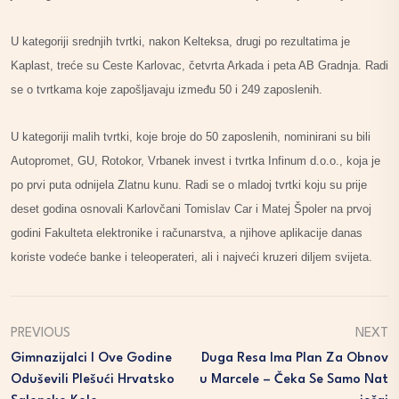
U kategoriji srednjih tvrtki, nakon Kelteksa, drugi po rezultatima je
Kaplast, treće su Ceste Karlovac, četvrta Arkada i peta AB Gradnja. Radi
se o tvrtkama koje zapošljavaju između 50 i 249 zaposlenih.
U kategoriji malih tvrtki, koje broje do 50 zaposlenih, nominirani su bili
Autopromet, GU, Rotokor, Vrbanek invest i tvrtka Infinum d.o.o., koja je
po prvi puta odnijela Zlatnu kunu. Radi se o mladoj tvrtki koju su prije
deset godina osnovali Karlovčani Tomislav Car i Matej Špoler na prvoj
godini Fakulteta elektronike i računarstva, a njihove aplikacije danas
koriste vodeće banke i teleoperateri, ali i najveći kruzeri diljem svijeta.
PREVIOUS
NEXT
Gimnazijalci I Ove Godine
Duga Resa Ima Plan Za Obnov
Oduševili Plešući Hrvatsko
U Marcele – Čeka Se Samo Nat