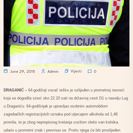
Vijesti
June 29, 2015
Admin
0
DRAGANIĆ –
64-godišnji vozač teško je ozlijeđen u prometnoj nesreći
koja se dogodila sinoć oko 22.20 sati na državnoj cesti D1 u naselju Lug
u Draganiću. 64-godišnjak je upravljao osobnim automobilom
zagrebačkih registracijskih oznaka pod utjecajem alkohola od 1,48
promila, te je zbog nepropisnog kretanja vozilom sletio van kolnika,
udario u prometni znak i prevrnuo se. Protiv njega će biti proslijeđen