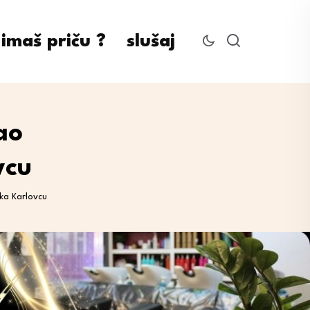
imaš priču ?
slušaj
ao
vcu
ka Karlovcu