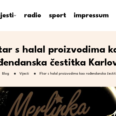
ijesti
radio
sport
impressum
ftar s halal proizvodima k
đendanska čestitka Karlo
Blog
Vijesti
Iftar s halal proizvodima kao rođendanska čestit