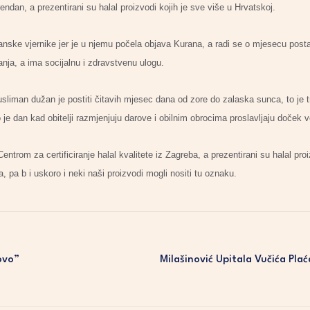
dan, a prezentirani su halal proizvodi kojih je sve više u Hrvatskoj.
ske vjernike jer je u njemu počela objava Kurana, a radi se o mjesecu posta
nja, a ima socijalnu i zdravstvenu ulogu.
sliman dužan je postiti čitavih mjesec dana od zore do zalaska sunca, to je t
 je dan kad obitelji razmjenjuju darove i obilnim obrocima proslavljaju doček 
entrom za certificiranje halal kvalitete iz Zagreba, a prezentirani su halal pro
a, pa b i uskoro i neki naši proizvodi mogli nositi tu oznaku.
ovo”
Milašinović Upitala Vučića Pla