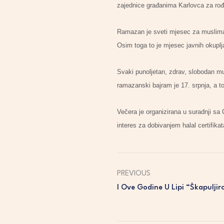
zajednice građanima Karlovca za rođen
Ramazan je sveti mjesec za musliman
Osim toga to je mjesec javnih okuplja
Svaki punoljetan, zdrav, slobodan mu
ramazanski bajram je 17. srpnja, a to
Večera je organizirana u suradnji sa C
interes za dobivanjem halal certifikat
PREVIOUS
I Ove Godine U Lipi “Škapuljir