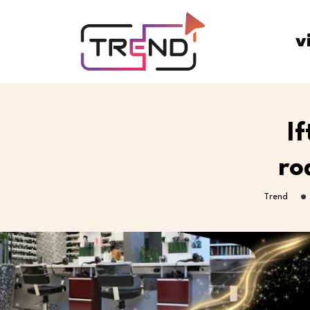
v
I
ro
Trend