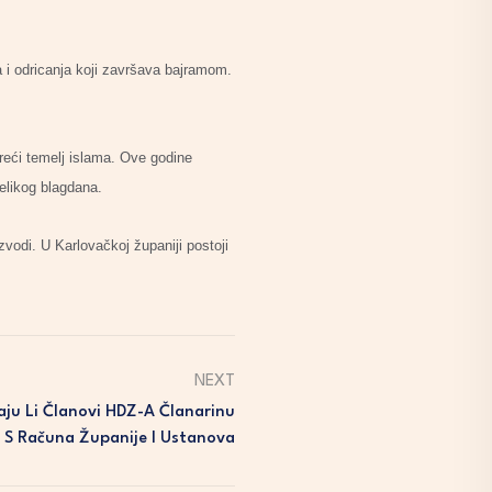
 i odricanja koji završava bajramom.
reći temelj islama. Ove godine
velikog blagdana.
izvodi. U Karlovačkoj županiji postoji
NEXT
ćaju Li Članovi HDZ-A Članarinu
S Računa Županije I Ustanova