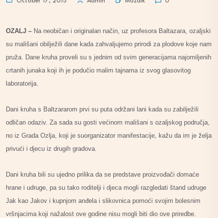
Mozaik
October 17, 2015
Admin
0
OZALJ –
Na neobičan i originalan način, uz profesora Baltazara, ozaljski
su mališani obilježili dane kada zahvaljujemo prirodi za plodove koje nam
pruža. Dane kruha proveli su s jednim od svim generacijama najomiljenih
crtanih junaka koji ih je podučio malim tajnama iz svog glasovitog
laboratorija.
Dani kruha s Baltzararom prvi su puta održani lani kada su zabilježili
odličan odaziv. Za sada su gosti većinom mališani s ozaljskog područja,
no iz Grada Ozlja, koji je suorganizator manifestacije, kažu da im je želja
privući i djecu iz drugih gradova.
Dani kruha bili su ujedno prilika da se predstave proizvođači domaće
hrane i udruge, pa su tako roditelji i djeca mogli razgledati štand udruge
Jak kao Jakov i kupnjom anđela i slikovnica pomoći svojim bolesnim
vršnjacima koji nažalost ove godine nisu mogli biti dio ove priredbe.