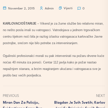
Vijesti
November 2, 2015
Admin
0
KARLOVAC/OŠTARIJE
– Vikend je za žurne službe bio relativno miran,
no nešto posla imali su vatrogasci. Vatrodojava u jednom trgovačkom
centru tijekom noći bila je razlog izlaska vatrogasaca karlovačke Javne
postrojbe, srećom nije bilo potrebe za interveniranjem.
Ogulinski profesionalci morali su pak intervenirati na požaru drvene kuće
noćas 40 minuta iza ponoći. Centar 112 javlja kako je požar nastao
nepažnjom stanara, a brzim reagiranjem ukućana i vatrogasaca sve je
prošlo bez većih posljedica.
PREVIOUS
NEXT
Miran Dan Za Policiju,
Blagdan Je Svih Svetih; Karlov