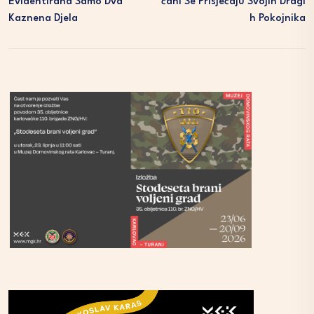
Evidentirana Samo Dva
Čani Se Prisjećaju Svojih Dragi
Kaznena Djela
H Pokojnika