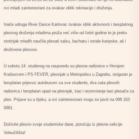
svi mladi zainteresirani za ovakav oblik rekreacije i druženja.
Inače udruga River Dance Karlovac ovakav oblik aktivnosti i besplatnog
plesnog druženja mladima pruža već više od četiri godine te je preko
stotinjak mladih naučila plesati salsu, bachatu i ostale karipske, ali i
društvene plesove.
U subotu 14. studenog na rasporedu su plesne radionice s Hrvojem
Kraševcem i PS FEVER, plesnjak u Metropolisu u Zagrebu, osiguran je
besplatan prijevoz autobusom za sve studente, dva sata plesnih
radionica i besplatan upad na plesnjak, kao i rezerviranje taxi plesača za
ples. Prijave su u tijeku, a svi zainteresirani mogu se javiti na 098 163
0981.
Doživite plesno svoje studentske dane, poručuju iz plesne sekcije
Veleučilišta!