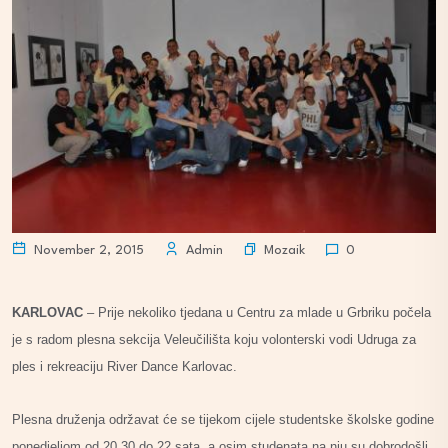
Mozaik
November 2, 2015
Admin
0
KARLOVAC
– Prije nekoliko tjedana u Centru za mlade u Grbriku počela
je s radom plesna sekcija Veleučilišta koju volonterski vodi Udruga za
ples i rekreaciju River Dance Karlovac.
Plesna druženja održavat će se tijekom cijele studentske školske godine
ponedjeljom od 20,30 do 22 sata, a osim studenata na nju su dobrodošli