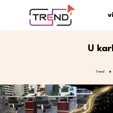
v
U kar
Trend