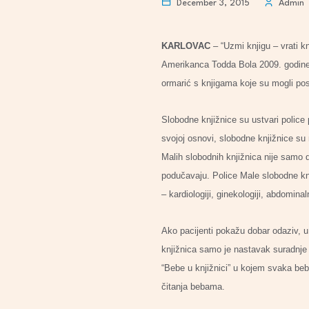
December 3, 2015
Admin
KARLOVAC
– “Uzmi knjigu – vrati k
Amerikanca Todda Bola 2009. godine ko
ormarić s knjigama koje su mogli posu
Slobodne knjižnice su ustvari police
svojoj osnovi, slobodne knjižnice su m
Malih slobodnih knjižnica nije samo do
podučavaju. Police Male slobodne knji
– kardiologiji, ginekologiji, abdominalno
Ako pacijenti pokažu dobar odaziv, u
knjižnica samo je nastavak suradnje
“Bebe u knjižnici” u kojem svaka beba
čitanja bebama.