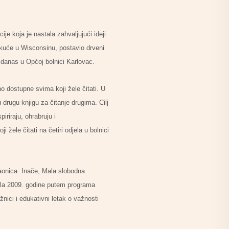
je koja je nastala zahvaljujući ideji
d kuće u Wisconsinu, postavio drveni
e danas u Općoj bolnici Karlovac.
o dostupne svima koji žele čitati. U
 drugu knjigu za čitanje drugima. Cilj
iriraju, ohrabruju i
žele čitati na četiri odjela u bolnici
kaonica. Inače, Mala slobodna
ela 2009. godine putem programa
nici i edukativni letak o važnosti