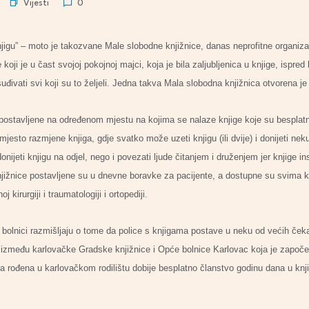
Vijesti
0
njigu” – moto je takozvane Male slobodne knjižnice, danas neprofitne organizaci
ji je u čast svojoj pokojnoj majci, koja je bila zaljubljenica u knjige, ispre
đivati svi koji su to željeli. Jedna takva Mala slobodna knjižnica otvorena j
 postavljene na određenom mjestu na kojima se nalaze knjige koje su besplatn
jesto razmjene knjiga, gdje svatko može uzeti knjigu (ili dvije) i donijeti neku
nijeti knjigu na odjel, nego i povezati ljude čitanjem i druženjem jer knjige insp
žnice postavljene su u dnevne boravke za pacijente, a dostupne su svima koji 
j kirurgiji i traumatologiji i ortopediji.
 bolnici razmišljaju o tome da police s knjigama postave u neku od većih če
 između karlovačke Gradske knjižnice i Opće bolnice Karlovac koja je započ
 rođena u karlovačkom rodilištu dobije besplatno članstvo godinu dana u knjiž