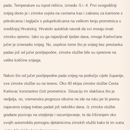
pada. Temperature su ispod ništice, između -5 i -4. Prvi ovogodišnji
snijeg donio je i zimske uvjeta na cestama kao i zabranu za kamione s
prikolicama i tegljače s poluprikolicama na velikom broju prometnica u
središnjoj Hrvatskoj. Hrvatski autoklub navodi da svi moraju imati
zimsku opremu. Iako su ga najavljivali tjedan dana, mnoge Karlovčane
jučer je iznenadio snijeg. No, usprkos tome što je snijeg bez prestanka
padao još od jučer poslijepodne, zimske službe bile su spremne na
velike količine snijega.
Nakon što od jučer poslijepodne pada snijeg na području cijele županije,
sve zimske službe su na terenu. Oko 40 ekipa zimske službe Cesta
Karlovac konstantno čisti prometnice. Situaciju im olakšava što je
nedjelja, no, vremenska prognoza nikome ne ide na ruku jer bi prema
najavama snijeg trebao padati još nekoliko dana. Iz zimske službe
građane pozivaju na strpljenje i razumijevanje, te da čišćenjem oko
svojih automobila pomognu djelatnicima zimskih službi kako bi im sutra