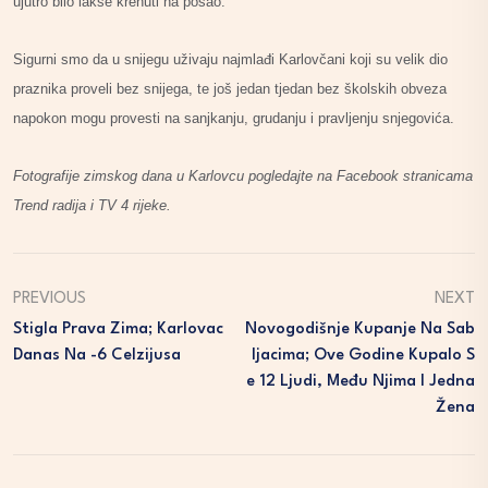
ujutro bilo lakše krenuti na posao.
Sigurni smo da u snijegu uživaju najmlađi Karlovčani koji su velik dio
praznika proveli bez snijega, te još jedan tjedan bez školskih obveza
napokon mogu provesti na sanjkanju, grudanju i pravljenju snjegovića.
Fotografije zimskog dana u Karlovcu pogledajte na Facebook stranicama
Trend radija i TV 4 rijeke.
PREVIOUS
NEXT
Stigla Prava Zima; Karlovac
Novogodišnje Kupanje Na Sab
Danas Na -6 Celzijusa
Ljacima; Ove Godine Kupalo S
E 12 Ljudi, Među Njima I Jedna
Žena